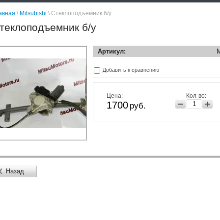
авная
\
Mitsubishi
\ Стеклоподъемник б/у
теклоподъемник б/у
Артикул:
Добавить к сравнению
Цена:
Кол-во:
1700
руб.
Назад