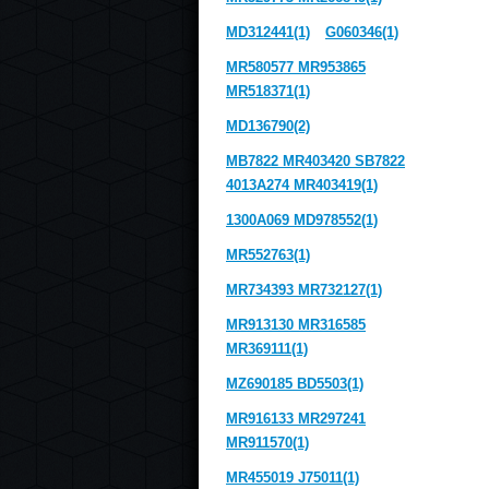
MD312441(1)
G060346(1)
MR580577 MR953865
MR518371(1)
MD136790(2)
MB7822 MR403420 SB7822
4013A274 MR403419(1)
1300A069 MD978552(1)
MR552763(1)
MR734393 MR732127(1)
MR913130 MR316585
MR369111(1)
MZ690185 BD5503(1)
MR916133 MR297241
MR911570(1)
MR455019 J75011(1)