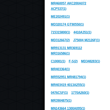
MR460057 AKC200A072
ACP537(1)
ME202491(1)
MD320174 GT90550(1)
715315800(1)
4410A351(1)
MD312667(2)
J75004 M2126F(1)
MR913131 MR369112
MR316586(1)
C10081(1)
F-S(2)
MD348283(1)
MR403364(1)
MR552951 MR481794(1)
MR403419 4013A255(1)
0476CSF(1)
1770A260(1)
MR3904875(1)
MN143664 1300A095(1)