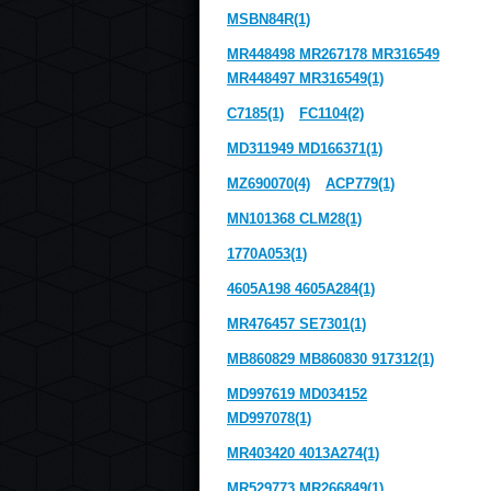
MSBN84R(1)
MR448498 MR267178 MR316549
MR448497 MR316549(1)
C7185(1)
FC1104(2)
MD311949 MD166371(1)
MZ690070(4)
ACP779(1)
MN101368 CLM28(1)
1770A053(1)
4605A198 4605A284(1)
MR476457 SE7301(1)
MB860829 MB860830 917312(1)
MD997619 MD034152
MD997078(1)
MR403420 4013A274(1)
MR529773 MR266849(1)