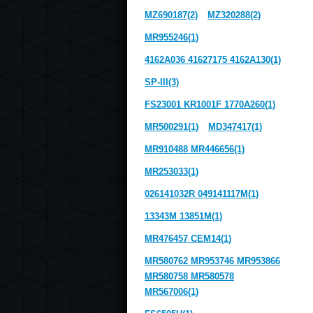
MZ690187(2)
MZ320288(2)
MR955246(1)
4162A036 41627175 4162A130(1)
SP-III(3)
FS23001 KR1001F 1770A260(1)
MR500291(1)
MD347417(1)
MR910488 MR446656(1)
MR253033(1)
026141032R 049141117M(1)
13343M 13851M(1)
MR476457 CEM14(1)
MR580762 MR953746 MR953866
MR580758 MR580578
MR567006(1)