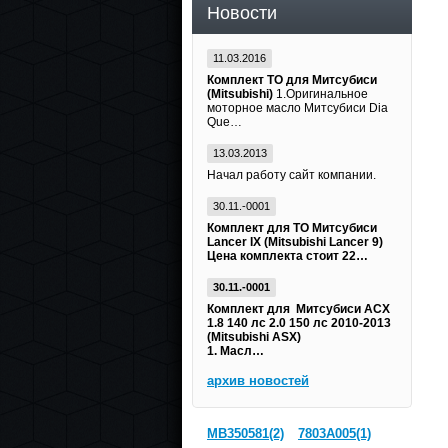
Новости
11.03.2016
Комплект ТО для Митсубиси
(Mitsubishi)
1.Оригинальное
моторное масло Митсубиси Dia
Que…
13.03.2013
Начал работу сайт компании.
30.11.-0001
Комплект для ТО Митсубиси
Lancer IX (Mitsubishi Lancer 9)
Цена комплекта стоит 22…
30.11.-0001
Комплект для Митсубиси АСХ
1.8 140 лс 2.0 150 лс 2010-2013
(Mitsubishi ASX)
1. Масл…
архив новостей
MB350581(2)
7803A005(1)