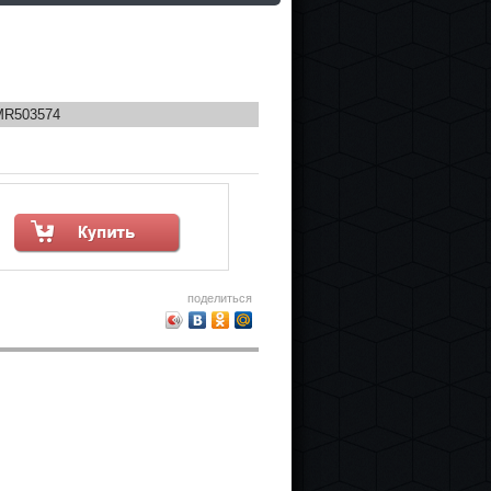
MR503574
поделиться