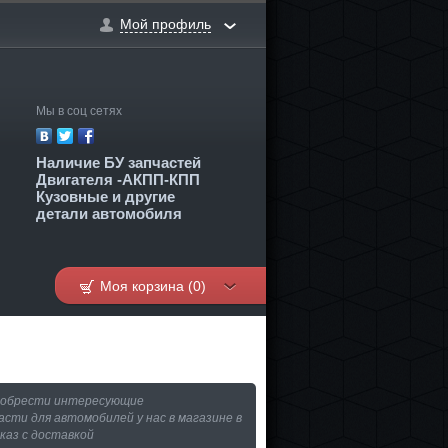
Мой профиль
2
Мы в соц сетях
Наличие БУ запчастей
Двигателя -АКПП-КПП
Кузовные и другие
детали автомобиля
Моя корзина (0)
иобрести интересующие
асти для автомобилей у нас в магазине в
аказ с доставкой