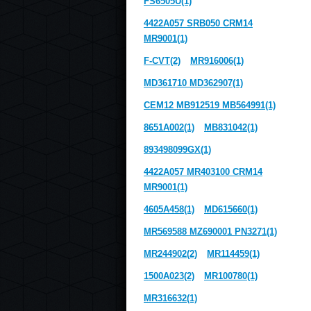
FS6505U(1)
4422A057 SRB050 CRM14
MR9001(1)
F-CVT(2)
MR916006(1)
MD361710 MD362907(1)
CEM12 MB912519 MB564991(1)
8651A002(1)
MB831042(1)
893498099GX(1)
4422A057 MR403100 CRM14
MR9001(1)
4605A458(1)
MD615660(1)
MR569588 MZ690001 PN3271(1)
MR244902(2)
MR114459(1)
1500A023(2)
MR100780(1)
MR316632(1)