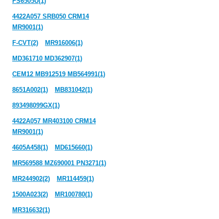
FS6505U(1)
4422A057 SRB050 CRM14
MR9001(1)
F-CVT(2)
MR916006(1)
MD361710 MD362907(1)
CEM12 MB912519 MB564991(1)
8651A002(1)
MB831042(1)
893498099GX(1)
4422A057 MR403100 CRM14
MR9001(1)
4605A458(1)
MD615660(1)
MR569588 MZ690001 PN3271(1)
MR244902(2)
MR114459(1)
1500A023(2)
MR100780(1)
MR316632(1)