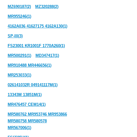
MZ690187(2)
MZ320288(2)
MR955246(1)
4162A036 41627175 4162A130(1)
SP-III(3)
FS23001 KR1001F 1770A260(1)
MR500291(1)
MD347417(1)
MR910488 MR446656(1)
MR253033(1)
026141032R 049141117M(1)
13343M 13851M(1)
MR476457 CEM14(1)
MR580762 MR953746 MR953866
MR580758 MR580578
MR567006(1)