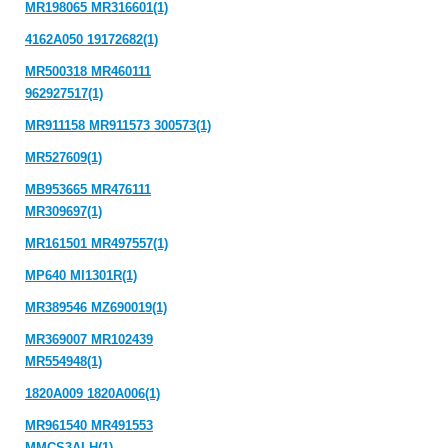
MR198065 MR316601(1)
4162A050 19172682(1)
MR500318 MR460111
962927517(1)
MR911158 MR911573 300573(1)
MR527609(1)
MB953665 MR476111
MR309697(1)
MR161501 MR497557(1)
MP640 MI1301R(1)
MR389546 MZ690019(1)
MR369007 MR102439
MR554948(1)
1820A009 1820A006(1)
MR961540 MR491553
MMCS3ALH(1)