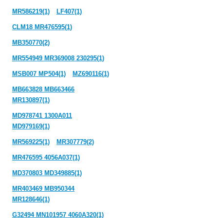
MR586219(1)
LF407(1)
CLM18 MR476595(1)
MB350770(2)
MR554949 MR369008 230295(1)
MSB007 MP504(1)
MZ690116(1)
MB663828 MB663466
MR130897(1)
MD978741 1300A011
MD979169(1)
MR569225(1)
MR307779(2)
MR476595 4056A037(1)
MD370803 MD349885(1)
MR403469 MB950344
MR128646(1)
G32494 MN101957 4060A320(1)