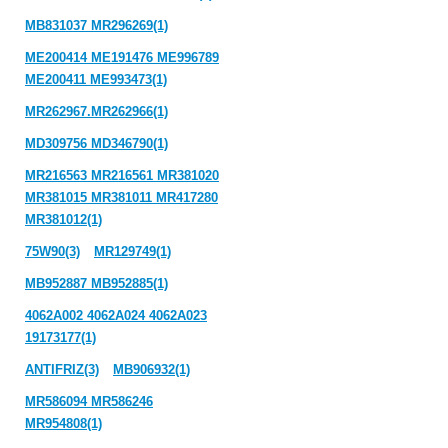
MB831037 MR296269(1)
ME200414 ME191476 ME996789
ME200411 ME993473(1)
MR262967.MR262966(1)
MD309756 MD346790(1)
MR216563 MR216561 MR381020
MR381015 MR381011 MR417280
MR381012(1)
75W90(3)
MR129749(1)
MB952887 MB952885(1)
4062A002 4062A024 4062A023
19173177(1)
ANTIFRIZ(3)
MB906932(1)
MR586094 MR586246
MR954808(1)