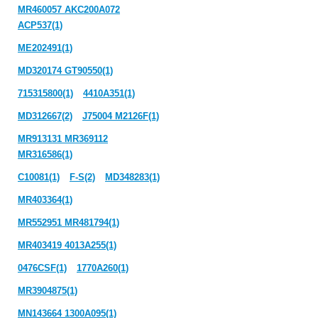
MR460057 AKC200A072
ACP537(1)
ME202491(1)
MD320174 GT90550(1)
715315800(1)
4410A351(1)
MD312667(2)
J75004 M2126F(1)
MR913131 MR369112
MR316586(1)
C10081(1)
F-S(2)
MD348283(1)
MR403364(1)
MR552951 MR481794(1)
MR403419 4013A255(1)
0476CSF(1)
1770A260(1)
MR3904875(1)
MN143664 1300A095(1)