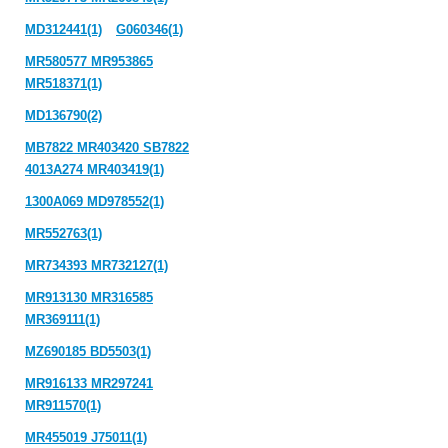
MD312441(1)
G060346(1)
MR580577 MR953865
MR518371(1)
MD136790(2)
MB7822 MR403420 SB7822
4013A274 MR403419(1)
1300A069 MD978552(1)
MR552763(1)
MR734393 MR732127(1)
MR913130 MR316585
MR369111(1)
MZ690185 BD5503(1)
MR916133 MR297241
MR911570(1)
MR455019 J75011(1)