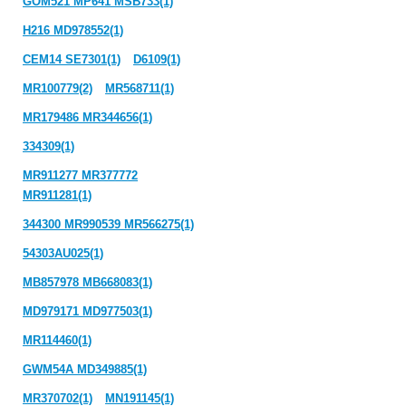
GOM521 MP641 MSB733(1)
H216 MD978552(1)
CEM14 SE7301(1)
D6109(1)
MR100779(2)
MR568711(1)
MR179486 MR344656(1)
334309(1)
MR911277 MR377772
MR911281(1)
344300 MR990539 MR566275(1)
54303AU025(1)
MB857978 MB668083(1)
MD979171 MD977503(1)
MR114460(1)
GWM54A MD349885(1)
MR370702(1)
MN191145(1)