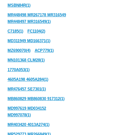
MSBN84R(1)
MR448498 MR267178 MR316549
MR448497 MR316549(1)
C7185(1)
FC1104(2)
MD311949 MD166371(1)
MZ690070(4)
ACP779(1)
MN101368 CLM28(1)
1770A053(1)
4605A198 4605A284(1)
MR476457 SE7301(1)
MB860829 MB860830 917312(1)
MD997619 MD034152
MD997078(1)
MR403420 4013A274(1)
MR529773 MR266849(1)