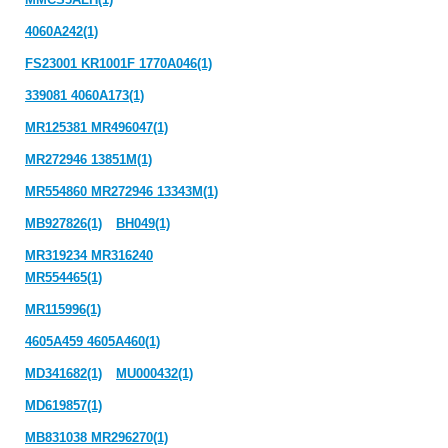
4060A242(1)
FS23001 KR1001F 1770A046(1)
339081 4060A173(1)
MR125381 MR496047(1)
MR272946 13851M(1)
MR554860 MR272946 13343M(1)
MB927826(1)
BH049(1)
MR319234 MR316240
MR554465(1)
MR115996(1)
4605A459 4605A460(1)
MD341682(1)
MU000432(1)
MD619857(1)
MB831038 MR296270(1)