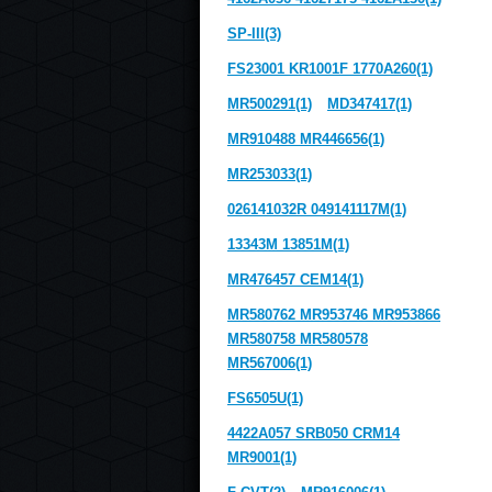
SP-III(3)
FS23001 KR1001F 1770A260(1)
MR500291(1)
MD347417(1)
MR910488 MR446656(1)
MR253033(1)
026141032R 049141117M(1)
13343M 13851M(1)
MR476457 CEM14(1)
MR580762 MR953746 MR953866
MR580758 MR580578
MR567006(1)
FS6505U(1)
4422A057 SRB050 CRM14
MR9001(1)