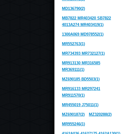
MD136790(2)
MB7822 MR403420 SB7822
4013A274 MR403419(1)
1300A069 MD978552(1)
MR552763(1)
MR734393 MR732127(1)
MR913130 MR316585
MR369111(1)
MZ690185 BD5503(1)
MR916133 MR297241
MR911570(1)
MR455019 J75011(1)
MZ690187(2)
MZ320288(2)
MR955246(1)
4162A036 41627175 4162A130(1)