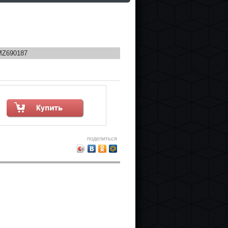
MZ690187
поделиться