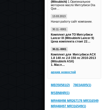
(Mitsubishi)
1.Оригинальное
моторное масло Митсубиси Dia
Que…
13.03.2013
Начал работу сайт компании.
30.11.-0001
Комплект для ТО Митсубиси
Lancer IX (Mitsubishi Lancer 9)
Цена комплекта стоит 22…
30.11.-0001
Комплект для Митсубиси АСХ
1.8 140 лс 2.0 150 лс 2010-2013
(Mitsubishi ASX)
1. Масл…
архив новостей
MB350581(2)
7803A005(1)
MSBN84R(1)
MR448498 MR267178 MR316549
MR448497 MR316549(1)