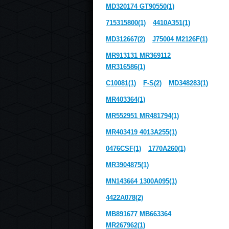
MD320174 GT90550(1)
715315800(1)
4410A351(1)
MD312667(2)
J75004 M2126F(1)
MR913131 MR369112
MR316586(1)
C10081(1)
F-S(2)
MD348283(1)
MR403364(1)
MR552951 MR481794(1)
MR403419 4013A255(1)
0476CSF(1)
1770A260(1)
MR3904875(1)
MN143664 1300A095(1)
4422A078(2)
MB891677 MB663364
MR267962(1)