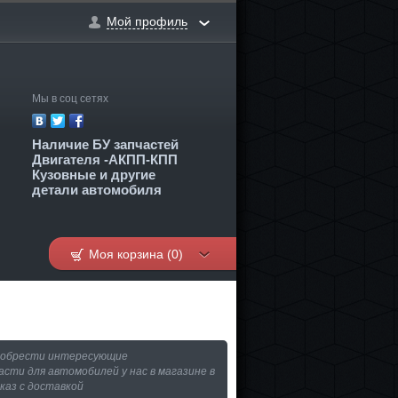
Мой профиль
2
Мы в соц сетях
Наличие БУ запчастей
Двигателя -АКПП-КПП
Кузовные и другие
детали автомобиля
Моя корзина (0)
иобрести интересующие
асти для автомобилей у нас в магазине в
аказ с доставкой