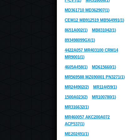
F-CVT(2)
MR916006(1)
MD361710 MD362907(1)
CEM12 MB912519 MB564991(1)
8651A002(1)
MB831042(1)
893498099GX(1)
4422A057 MR403100 CRM14
MR9001(1)
4605A458(1)
MD615660(1)
MR569588 MZ690001 PN3271(1)
MR244902(2)
MR114459(1)
1500A023(2)
MR100780(1)
MR316632(1)
MR460057 AKC200A072
ACP537(1)
ME202491(1)