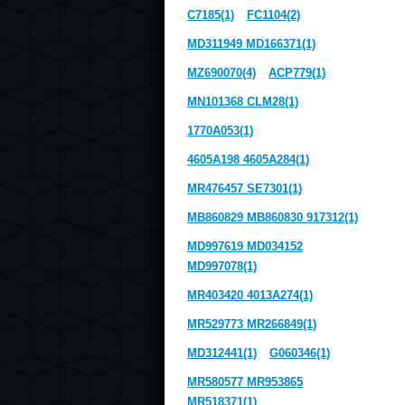
C7185(1)
FC1104(2)
MD311949 MD166371(1)
MZ690070(4)
ACP779(1)
MN101368 CLM28(1)
1770A053(1)
4605A198 4605A284(1)
MR476457 SE7301(1)
MB860829 MB860830 917312(1)
MD997619 MD034152
MD997078(1)
MR403420 4013A274(1)
MR529773 MR266849(1)
MD312441(1)
G060346(1)
MR580577 MR953865
MR518371(1)