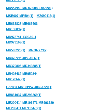
MB350770(2)
MR554949 MR369008 230295(1)
MSB007 MP504(1)
MZ690116(1)
MB663828 MB663466
MR130897(1)
MD978741 1300A011
MD979169(1)
MR569225(1)
MR307779(2)
MR476595 4056A037(1)
MD370803 MD349885(1)
MR403469 MB950344
MR128646(1)
G32494 MN101957 4060A320(1)
MB831037 MR296269(1)
ME200414 ME191476 ME996789
ME200411 ME993473(1)