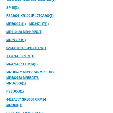
SP-III(3)
FS23001 KR1001F 1770A260(1)
MR500291(1)
MD347417(1)
MR910488 MR446656(1)
MR253033(1)
026141032R 049141117M(1)
13343M 13851M(1)
MR476457 CEM14(1)
MR580762 MR953746 MR953866
MR580758 MR580578
MR567006(1)
FS6505U(1)
4422A057 SRB050 CRM14
MR9001(1)