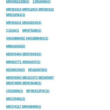
MW30621288(1)
1300A066(1)
MR381014 MR512815 MR381012
MR216561(1)
MR391631 MN102635(1)
C1016(1)
MR475280(1)
54010BM402 54010BM401(1)
MB616026(2)
MD976464 MD976943(1)
MR403771 4056A037(1)
MZ690150(2)
MS820078(1)
MD976943 MD323373 MD365087
MD974899 MD976646(1)
CR32006(1)
BP4K513F0C(1)
MD135481(1)
MR374117 MR448499(1)