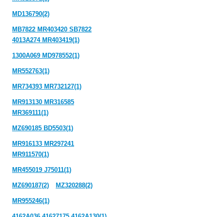
MD136790(2)
MB7822 MR403420 SB7822
4013A274 MR403419(1)
1300A069 MD978552(1)
MR552763(1)
MR734393 MR732127(1)
MR913130 MR316585
MR369111(1)
MZ690185 BD5503(1)
MR916133 MR297241
MR911570(1)
MR455019 J75011(1)
MZ690187(2)
MZ320288(2)
MR955246(1)
4162A036 41627175 4162A130(1)