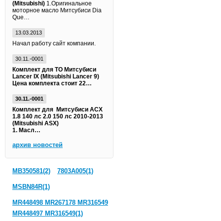
(Mitsubishi)
1.Оригинальное
моторное масло Митсубиси Dia
Que…
13.03.2013
Начал работу сайт компании.
30.11.-0001
Комплект для ТО Митсубиси
Lancer IX (Mitsubishi Lancer 9)
Цена комплекта стоит 22…
30.11.-0001
Комплект для Митсубиси АСХ
1.8 140 лс 2.0 150 лс 2010-2013
(Mitsubishi ASX)
1. Масл…
архив новостей
MB350581(2)
7803A005(1)
MSBN84R(1)
MR448498 MR267178 MR316549
MR448497 MR316549(1)