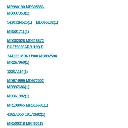
MR980190 MR305886
MB937353(1)
543031N525(1)
MD365102(1)
MB501711(1)
MD362028 MD318872
PU279026ARR1HY(1)
344222 MB633900 MB892584
MR267960(1)
1230A114(1)
MD974999 MD972002
MD997686(1)
MD361982(1)
MR198065 MR316601(1)
4162A050 19172682(1)
MR500318 MR460111