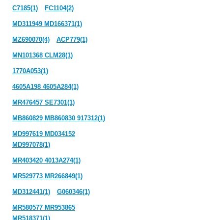
C7185(1)
FC1104(2)
MD311949 MD166371(1)
MZ690070(4)
ACP779(1)
MN101368 CLM28(1)
1770A053(1)
4605A198 4605A284(1)
MR476457 SE7301(1)
MB860829 MB860830 917312(1)
MD997619 MD034152
MD997078(1)
MR403420 4013A274(1)
MR529773 MR266849(1)
MD312441(1)
G060346(1)
MR580577 MR953865
MR518371(1)