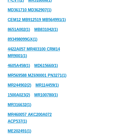
F-CVT(2)
MR916006(1)
MD361710 MD362907(1)
CEM12 MB912519 MB564991(1)
8651A002(1)
MB831042(1)
893498099GX(1)
4422A057 MR403100 CRM14
MR9001(1)
4605A458(1)
MD615660(1)
MR569588 MZ690001 PN3271(1)
MR244902(2)
MR114459(1)
1500A023(2)
MR100780(1)
MR316632(1)
MR460057 AKC200A072
ACP537(1)
ME202491(1)