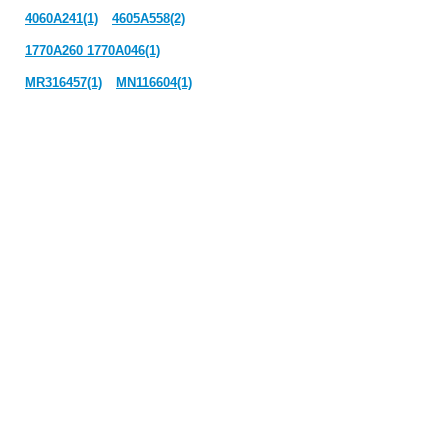
4060A241(1)
4605A558(2)
1770A260 1770A046(1)
MR316457(1)
MN116604(1)