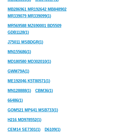
MB286961 MR192642 MB848902
MR339079 MR339099(1)
MR569588 MZ690001 BD5509
GDB1128(1)
J75011 MSBDGR(1)
MN155686(1)
MD180580 MD302010(1)
GWM79A(1)
ME192046 K5T80571(1)
MN128888(1)
CBM36(1)
66486(1)
GOM521 MP641 MSB733(1)
H216 MD978552(1)
CEM14 SE7301(1)
D6109(1)