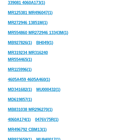
339081 4060A173(1)
MR125381 MR496047(1)
MR272946 13851M(1)
MR554860 MR272946 13343M(1)
MB927826(1)
BH049(1)
MR319234 MR316240
MR554465(1)
MR115996(1)
4605A459 4605A460(1)
MD341682(1)
MU000432(1)
MD619857(1)
MB831038 MR296270(1)
4060A174(1)
0476V75R(1)
MR496792 CBM13(1)
MB923659(1)
MU840017(1)