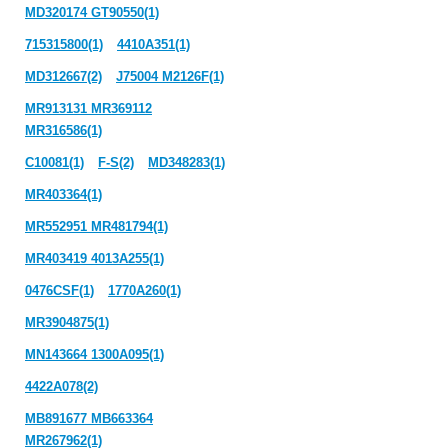
MD320174 GT90550(1)
715315800(1)
4410A351(1)
MD312667(2)
J75004 M2126F(1)
MR913131 MR369112
MR316586(1)
C10081(1)
F-S(2)
MD348283(1)
MR403364(1)
MR552951 MR481794(1)
MR403419 4013A255(1)
0476CSF(1)
1770A260(1)
MR3904875(1)
MN143664 1300A095(1)
4422A078(2)
MB891677 MB663364
MR267962(1)