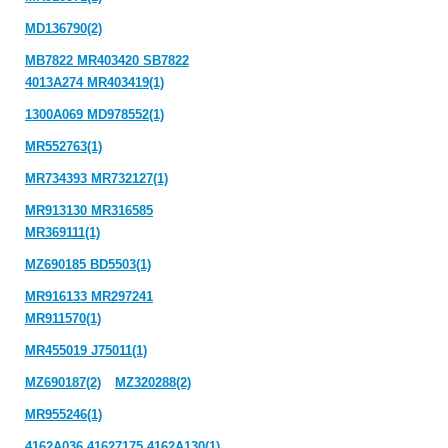
MD136790(2)
MB7822 MR403420 SB7822
4013A274 MR403419(1)
1300A069 MD978552(1)
MR552763(1)
MR734393 MR732127(1)
MR913130 MR316585
MR369111(1)
MZ690185 BD5503(1)
MR916133 MR297241
MR911570(1)
MR455019 J75011(1)
MZ690187(2)
MZ320288(2)
MR955246(1)
4162A036 41627175 4162A130(1)