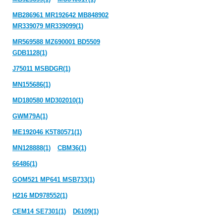
MB286961 MR192642 MB848902
MR339079 MR339099(1)
MR569588 MZ690001 BD5509
GDB1128(1)
J75011 MSBDGR(1)
MN155686(1)
MD180580 MD302010(1)
GWM79A(1)
ME192046 K5T80571(1)
MN128888(1)
CBM36(1)
66486(1)
GOM521 MP641 MSB733(1)
H216 MD978552(1)
CEM14 SE7301(1)
D6109(1)