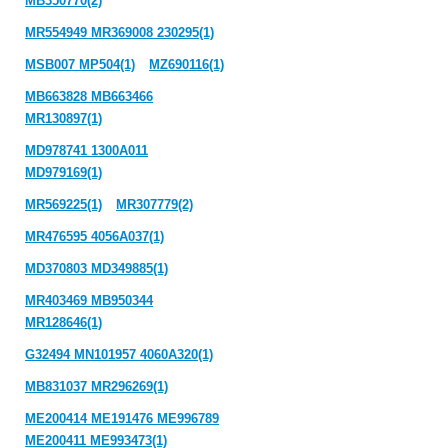
MB350770(2)
MR554949 MR369008 230295(1)
MSB007 MP504(1)
MZ690116(1)
MB663828 MB663466
MR130897(1)
MD978741 1300A011
MD979169(1)
MR569225(1)
MR307779(2)
MR476595 4056A037(1)
MD370803 MD349885(1)
MR403469 MB950344
MR128646(1)
G32494 MN101957 4060A320(1)
MB831037 MR296269(1)
ME200414 ME191476 ME996789
ME200411 ME993473(1)