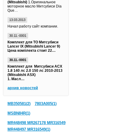
(Mitsubishi)
1.Оригинальное
моторное масло Митсубиси Dia
Que…
13.03.2013
Начал работу сайт компании.
30.11.-0001
Комплект для ТО Митсубиси
Lancer IX (Mitsubishi Lancer 9)
Цена комплекта стоит 22…
30.11.-0001
Комплект для Митсубиси АСХ
1.8 140 лс 2.0 150 лс 2010-2013
(Mitsubishi ASX)
1. Масл…
архив новостей
MB350581(2)
7803A005(1)
MSBN84R(1)
MR448498 MR267178 MR316549
MR448497 MR316549(1)