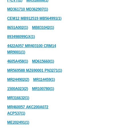
F-CVT(2)
MR916006(1)
MD361710 MD362907(1)
CEM12 MB912519 MB564991(1)
8651A002(1)
MB831042(1)
893498099GX(1)
4422A057 MR403100 CRM14
MR9001(1)
4605A458(1)
MD615660(1)
MR569588 MZ690001 PN3271(1)
MR244902(2)
MR114459(1)
1500A023(2)
MR100780(1)
MR316632(1)
MR460057 AKC200A072
ACP537(1)
ME202491(1)