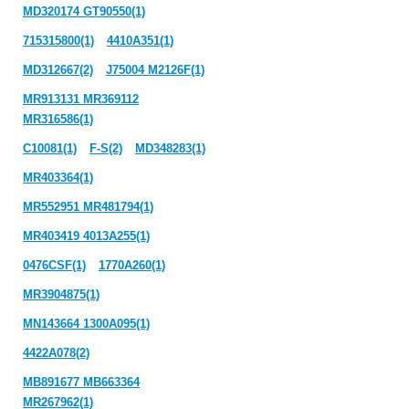
MD320174 GT90550(1)
715315800(1)
4410A351(1)
MD312667(2)
J75004 M2126F(1)
MR913131 MR369112
MR316586(1)
C10081(1)
F-S(2)
MD348283(1)
MR403364(1)
MR552951 MR481794(1)
MR403419 4013A255(1)
0476CSF(1)
1770A260(1)
MR3904875(1)
MN143664 1300A095(1)
4422A078(2)
MB891677 MB663364
MR267962(1)