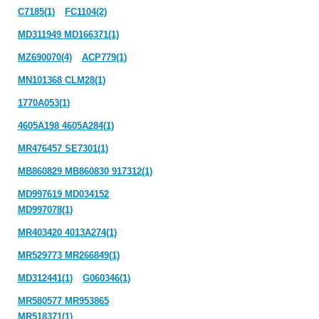
C7185(1)
FC1104(2)
MD311949 MD166371(1)
MZ690070(4)
ACP779(1)
MN101368 CLM28(1)
1770A053(1)
4605A198 4605A284(1)
MR476457 SE7301(1)
MB860829 MB860830 917312(1)
MD997619 MD034152
MD997078(1)
MR403420 4013A274(1)
MR529773 MR266849(1)
MD312441(1)
G060346(1)
MR580577 MR953865
MR518371(1)