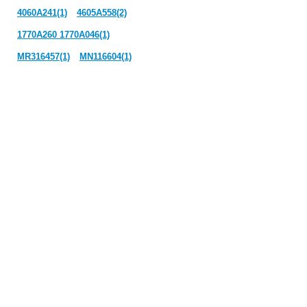
4060A241(1)
4605A558(2)
1770A260 1770A046(1)
MR316457(1)
MN116604(1)