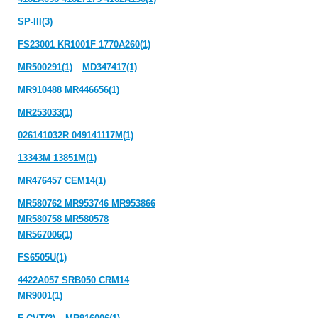
SP-III(3)
FS23001 KR1001F 1770A260(1)
MR500291(1)
MD347417(1)
MR910488 MR446656(1)
MR253033(1)
026141032R 049141117M(1)
13343M 13851M(1)
MR476457 CEM14(1)
MR580762 MR953746 MR953866
MR580758 MR580578
MR567006(1)
FS6505U(1)
4422A057 SRB050 CRM14
MR9001(1)