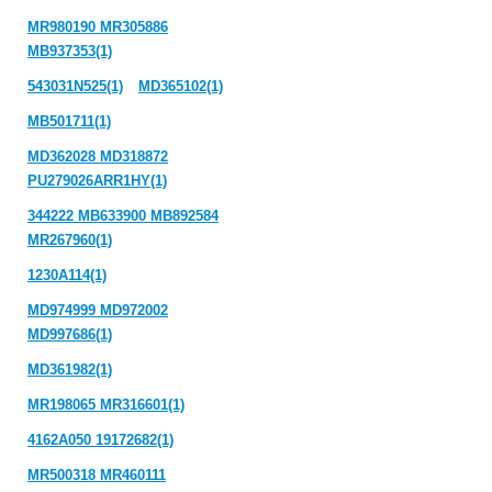
MR980190 MR305886
MB937353(1)
543031N525(1)
MD365102(1)
MB501711(1)
MD362028 MD318872
PU279026ARR1HY(1)
344222 MB633900 MB892584
MR267960(1)
1230A114(1)
MD974999 MD972002
MD997686(1)
MD361982(1)
MR198065 MR316601(1)
4162A050 19172682(1)
MR500318 MR460111