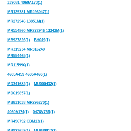
339081 4060A173(1)
MR125381 MR496047(1)
MR272946 13851M(1)
MR554860 MR272946 13343M(1)
MB927826(1)
BH049(1)
MR319234 MR316240
MR554465(1)
MR115996(1)
4605A459 4605A460(1)
MD341682(1)
MU000432(1)
MD619857(1)
MB831038 MR296270(1)
4060A174(1)
0476V75R(1)
MR496792 CBM13(1)
MB923659(1)
MU840017(1)