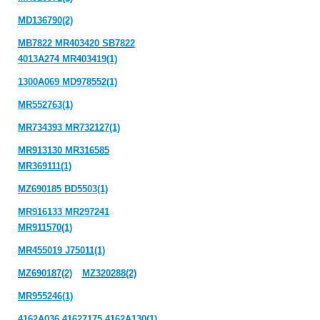
MD136790(2)
MB7822 MR403420 SB7822
4013A274 MR403419(1)
1300A069 MD978552(1)
MR552763(1)
MR734393 MR732127(1)
MR913130 MR316585
MR369111(1)
MZ690185 BD5503(1)
MR916133 MR297241
MR911570(1)
MR455019 J75011(1)
MZ690187(2)
MZ320288(2)
MR955246(1)
4162A036 41627175 4162A130(1)