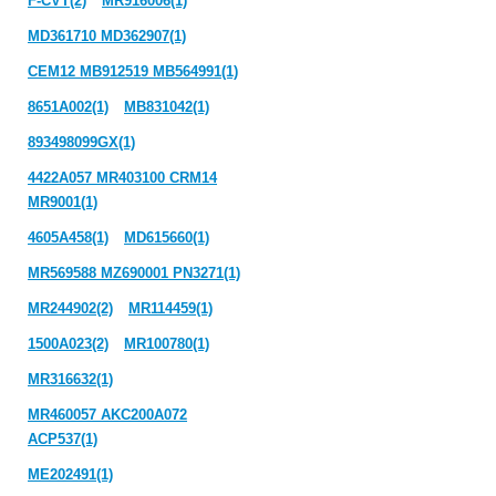
F-CVT(2)
MR916006(1)
MD361710 MD362907(1)
CEM12 MB912519 MB564991(1)
8651A002(1)
MB831042(1)
893498099GX(1)
4422A057 MR403100 CRM14
MR9001(1)
4605A458(1)
MD615660(1)
MR569588 MZ690001 PN3271(1)
MR244902(2)
MR114459(1)
1500A023(2)
MR100780(1)
MR316632(1)
MR460057 AKC200A072
ACP537(1)
ME202491(1)