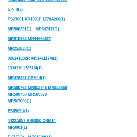
SP-III(3)
FS23001 KR1001F 1770A260(1)
MR500291(1)
MD347417(1)
MR910488 MR446656(1)
MR253033(1)
026141032R 049141117M(1)
13343M 13851M(1)
MR476457 CEM14(1)
MR580762 MR953746 MR953866
MR580758 MR580578
MR567006(1)
FS6505U(1)
4422A057 SRB050 CRM14
MR9001(1)