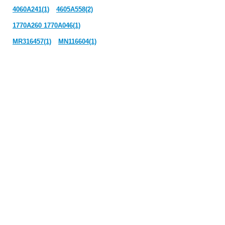
4060A241(1)
4605A558(2)
1770A260 1770A046(1)
MR316457(1)
MN116604(1)