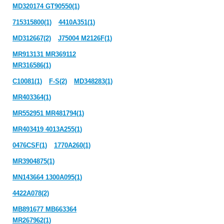
MD320174 GT90550(1)
715315800(1)
4410A351(1)
MD312667(2)
J75004 M2126F(1)
MR913131 MR369112
MR316586(1)
C10081(1)
F-S(2)
MD348283(1)
MR403364(1)
MR552951 MR481794(1)
MR403419 4013A255(1)
0476CSF(1)
1770A260(1)
MR3904875(1)
MN143664 1300A095(1)
4422A078(2)
MB891677 MB663364
MR267962(1)