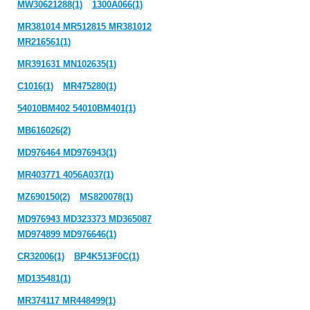
MW30621288(1)
1300A066(1)
MR381014 MR512815 MR381012
MR216561(1)
MR391631 MN102635(1)
C1016(1)
MR475280(1)
54010BM402 54010BM401(1)
MB616026(2)
MD976464 MD976943(1)
MR403771 4056A037(1)
MZ690150(2)
MS820078(1)
MD976943 MD323373 MD365087
MD974899 MD976646(1)
CR32006(1)
BP4K513F0C(1)
MD135481(1)
MR374117 MR448499(1)