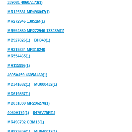
339081 4060A173(1)
MR125381 MR496047(1)
MR272946 13851M(1)
MR554860 MR272946 13343M(1)
MB927826(1)
BH049(1)
MR319234 MR316240
MR554465(1)
MR115996(1)
4605A459 4605A460(1)
MD341682(1)
MU000432(1)
MD619857(1)
MB831038 MR296270(1)
4060A174(1)
0476V75R(1)
MR496792 CBM13(1)
MB923659(1)
MU840017(1)