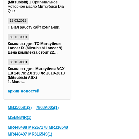
(Mitsubishi)
1.Оригинальное
моторное масло Митсубиси Dia
Que…
13.03.2013
Начал работу сайт компании.
30.11.-0001
Комплект для ТО Митсубиси
Lancer IX (Mitsubishi Lancer 9)
Цена комплекта стоит 22…
30.11.-0001
Комплект для Митсубиси АСХ
1.8 140 лс 2.0 150 лс 2010-2013
(Mitsubishi ASX)
1. Масл…
архив новостей
MB350581(2)
7803A005(1)
MSBN84R(1)
MR448498 MR267178 MR316549
MR448497 MR316549(1)