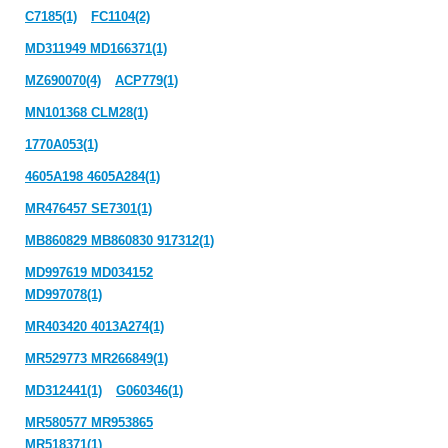
C7185(1)
FC1104(2)
MD311949 MD166371(1)
MZ690070(4)
ACP779(1)
MN101368 CLM28(1)
1770A053(1)
4605A198 4605A284(1)
MR476457 SE7301(1)
MB860829 MB860830 917312(1)
MD997619 MD034152
MD997078(1)
MR403420 4013A274(1)
MR529773 MR266849(1)
MD312441(1)
G060346(1)
MR580577 MR953865
MR518371(1)