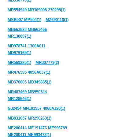
MB350770(2)
MR554949 MR369008 230295(1)
MSB007 MP504(1)
MZ690116(1)
MB663828 MB663466
MR130897(1)
MD978741 1300A011
MD979169(1)
MR569225(1)
MR307779(2)
MR476595 4056A037(1)
MD370803 MD349885(1)
MR403469 MB950344
MR128646(1)
G32494 MN101957 4060A320(1)
MB831037 MR296269(1)
ME200414 ME191476 ME996789
ME200411 ME993473(1)