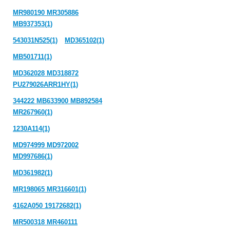
MR980190 MR305886
MB937353(1)
543031N525(1)
MD365102(1)
MB501711(1)
MD362028 MD318872
PU279026ARR1HY(1)
344222 MB633900 MB892584
MR267960(1)
1230A114(1)
MD974999 MD972002
MD997686(1)
MD361982(1)
MR198065 MR316601(1)
4162A050 19172682(1)
MR500318 MR460111