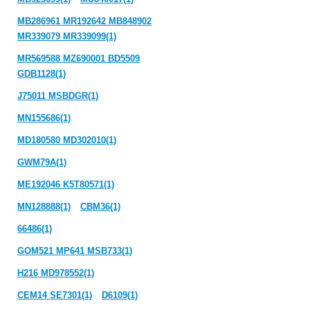
MB286961 MR192642 MB848902
MR339079 MR339099(1)
MR569588 MZ690001 BD5509
GDB1128(1)
J75011 MSBDGR(1)
MN155686(1)
MD180580 MD302010(1)
GWM79A(1)
ME192046 K5T80571(1)
MN128888(1)
CBM36(1)
66486(1)
GOM521 MP641 MSB733(1)
H216 MD978552(1)
CEM14 SE7301(1)
D6109(1)