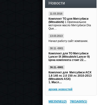
Новости
11.03.2016
Комплект ТО для Митсубиси
(Mitsubishi)
1.Оригинальное
моторное масло Митсубиси Dia
Que…
13.03.2013
Начал работу сайт компании.
30.11.-0001
Комплект для ТО Митсубиси
Lancer IX (Mitsubishi Lancer 9)
Цена комплекта стоит 22…
30.11.-0001
Комплект для Митсубиси АСХ
1.8 140 лс 2.0 150 лс 2010-2013
(Mitsubishi ASX)
1. Масл…
архив новостей
MB350581(2)
7803A005(1)