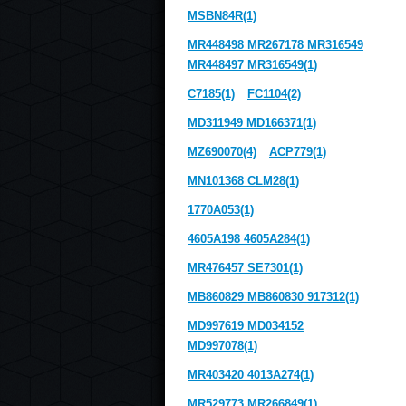
MSBN84R(1)
MR448498 MR267178 MR316549
MR448497 MR316549(1)
C7185(1)
FC1104(2)
MD311949 MD166371(1)
MZ690070(4)
ACP779(1)
MN101368 CLM28(1)
1770A053(1)
4605A198 4605A284(1)
MR476457 SE7301(1)
MB860829 MB860830 917312(1)
MD997619 MD034152
MD997078(1)
MR403420 4013A274(1)
MR529773 MR266849(1)