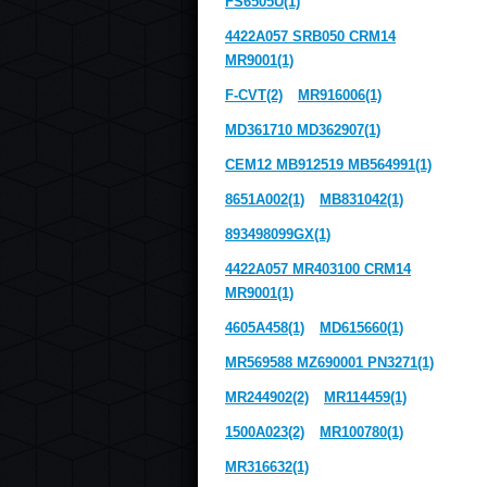
FS6505U(1)
4422A057 SRB050 CRM14
MR9001(1)
F-CVT(2)
MR916006(1)
MD361710 MD362907(1)
CEM12 MB912519 MB564991(1)
8651A002(1)
MB831042(1)
893498099GX(1)
4422A057 MR403100 CRM14
MR9001(1)
4605A458(1)
MD615660(1)
MR569588 MZ690001 PN3271(1)
MR244902(2)
MR114459(1)
1500A023(2)
MR100780(1)
MR316632(1)