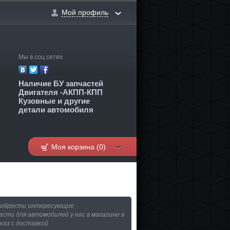
Мой профиль
2
Мы в соц сетях
Наличие БУ запчастей
Двигателя -АКПП-КПП
Кузовные и другие
детали автомобиля
Моя корзина (0)
иобрести интересующие
асти для автомобилей у нас в магазине в
аказ с доставкой