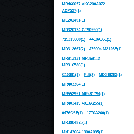
MR460057 AKC200A072
ACP537(1)
ME202491(1)
MD320174 GT90550(1)
715315800(1)
4410A351(1)
MD312667(2)
J75004 M2126F(1)
MR913131 MR369112
MR316586(1)
C10081(1)
F-S(2)
MD348283(1)
MR403364(1)
MR552951 MR481794(1)
MR403419 4013A255(1)
0476CSF(1)
1770A260(1)
MR3904875(1)
MN143664 1300A095(1)