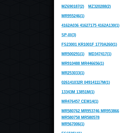
MZ690187(2)
MZ320288(2)
MR955246(1)
4162A036 41627175 4162A130(1)
SP-III(3)
FS23001 KR1001F 1770A260(1)
MR500291(1)
MD347417(1)
MR910488 MR446656(1)
MR253033(1)
026141032R 049141117M(1)
13343M 13851M(1)
MR476457 CEM14(1)
MR580762 MR953746 MR953866
MR580758 MR580578
MR567006(1)