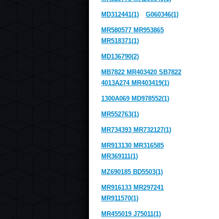
MD312441(1)
G060346(1)
MR580577 MR953865
MR518371(1)
MD136790(2)
MB7822 MR403420 SB7822
4013A274 MR403419(1)
1300A069 MD978552(1)
MR552763(1)
MR734393 MR732127(1)
MR913130 MR316585
MR369111(1)
MZ690185 BD5503(1)
MR916133 MR297241
MR911570(1)
MR455019 J75011(1)