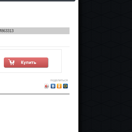
M863313
поделиться