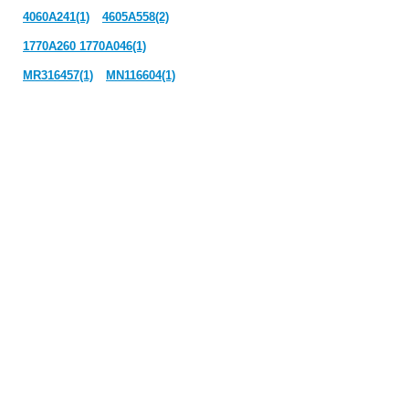
4060A241(1)
4605A558(2)
1770A260 1770A046(1)
MR316457(1)
MN116604(1)