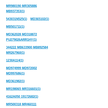
MR980190 MR305886
MB937353(1)
543031N525(1)
MD365102(1)
MB501711(1)
MD362028 MD318872
PU279026ARR1HY(1)
344222 MB633900 MB892584
MR267960(1)
1230A114(1)
MD974999 MD972002
MD997686(1)
MD361982(1)
MR198065 MR316601(1)
4162A050 19172682(1)
MR500318 MR460111