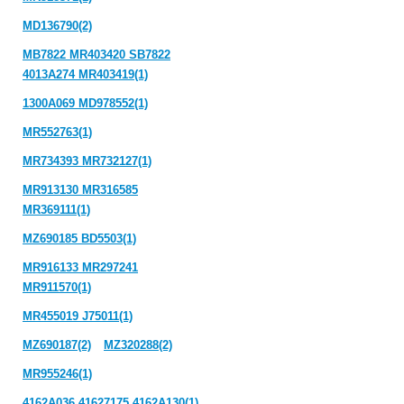
MD136790(2)
MB7822 MR403420 SB7822
4013A274 MR403419(1)
1300A069 MD978552(1)
MR552763(1)
MR734393 MR732127(1)
MR913130 MR316585
MR369111(1)
MZ690185 BD5503(1)
MR916133 MR297241
MR911570(1)
MR455019 J75011(1)
MZ690187(2)
MZ320288(2)
MR955246(1)
4162A036 41627175 4162A130(1)