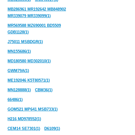
MB286961 MR192642 MB848902
MR339079 MR339099(1)
MR569588 MZ690001 BD5509
GDB1128(1)
J75011 MSBDGR(1)
MN155686(1)
MD180580 MD302010(1)
GWM79A(1)
ME192046 K5T80571(1)
MN128888(1)
CBM36(1)
66486(1)
GOM521 MP641 MSB733(1)
H216 MD978552(1)
CEM14 SE7301(1)
D6109(1)