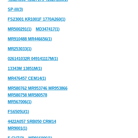
SP-III(3)
FS23001 KR1001F 1770A260(1)
MR500291(1)
MD347417(1)
MR910488 MR446656(1)
MR253033(1)
026141032R 049141117M(1)
13343M 13851M(1)
MR476457 CEM14(1)
MR580762 MR953746 MR953866
MR580758 MR580578
MR567006(1)
FS6505U(1)
4422A057 SRB050 CRM14
MR9001(1)