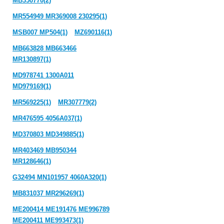
MB350770(2)
MR554949 MR369008 230295(1)
MSB007 MP504(1)
MZ690116(1)
MB663828 MB663466
MR130897(1)
MD978741 1300A011
MD979169(1)
MR569225(1)
MR307779(2)
MR476595 4056A037(1)
MD370803 MD349885(1)
MR403469 MB950344
MR128646(1)
G32494 MN101957 4060A320(1)
MB831037 MR296269(1)
ME200414 ME191476 ME996789
ME200411 ME993473(1)