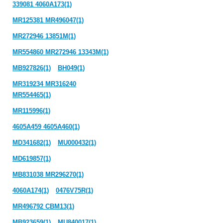
339081 4060A173(1)
MR125381 MR496047(1)
MR272946 13851M(1)
MR554860 MR272946 13343M(1)
MB927826(1)
BH049(1)
MR319234 MR316240
MR554465(1)
MR115996(1)
4605A459 4605A460(1)
MD341682(1)
MU000432(1)
MD619857(1)
MB831038 MR296270(1)
4060A174(1)
0476V75R(1)
MR496792 CBM13(1)
MB923659(1)
MU840017(1)