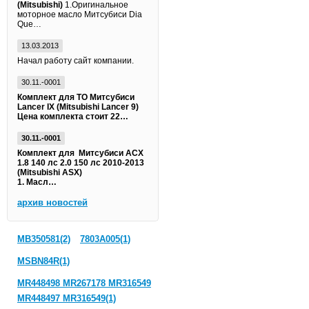
(Mitsubishi)
1.Оригинальное
моторное масло Митсубиси Dia
Que…
13.03.2013
Начал работу сайт компании.
30.11.-0001
Комплект для ТО Митсубиси
Lancer IX (Mitsubishi Lancer 9)
Цена комплекта стоит 22…
30.11.-0001
Комплект для Митсубиси АСХ
1.8 140 лс 2.0 150 лс 2010-2013
(Mitsubishi ASX)
1. Масл…
архив новостей
MB350581(2)
7803A005(1)
MSBN84R(1)
MR448498 MR267178 MR316549
MR448497 MR316549(1)