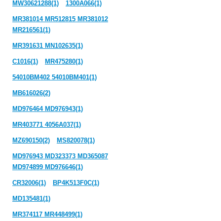
MW30621288(1)
1300A066(1)
MR381014 MR512815 MR381012
MR216561(1)
MR391631 MN102635(1)
C1016(1)
MR475280(1)
54010BM402 54010BM401(1)
MB616026(2)
MD976464 MD976943(1)
MR403771 4056A037(1)
MZ690150(2)
MS820078(1)
MD976943 MD323373 MD365087
MD974899 MD976646(1)
CR32006(1)
BP4K513F0C(1)
MD135481(1)
MR374117 MR448499(1)