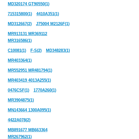
MD320174 GT90550(1)
715315800(1)
4410A351(1)
MD312667(2)
J75004 M2126F(1)
MR913131 MR369112
MR316586(1)
C10081(1)
F-S(2)
MD348283(1)
MR403364(1)
MR552951 MR481794(1)
MR403419 4013A255(1)
0476CSF(1)
1770A260(1)
MR3904875(1)
MN143664 1300A095(1)
4422A078(2)
MB891677 MB663364
MR267962(1)