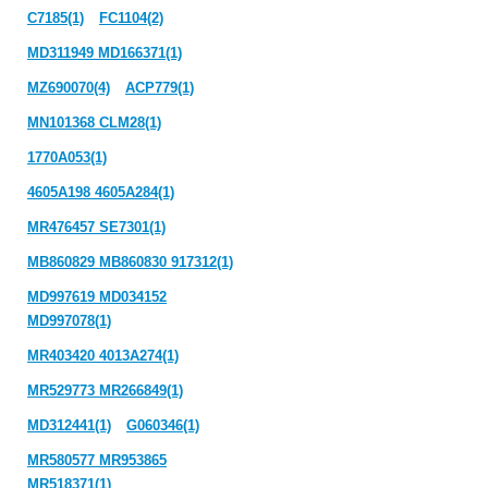
C7185(1)
FC1104(2)
MD311949 MD166371(1)
MZ690070(4)
ACP779(1)
MN101368 CLM28(1)
1770A053(1)
4605A198 4605A284(1)
MR476457 SE7301(1)
MB860829 MB860830 917312(1)
MD997619 MD034152
MD997078(1)
MR403420 4013A274(1)
MR529773 MR266849(1)
MD312441(1)
G060346(1)
MR580577 MR953865
MR518371(1)