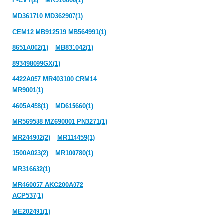
F-CVT(2)
MR916006(1)
MD361710 MD362907(1)
CEM12 MB912519 MB564991(1)
8651A002(1)
MB831042(1)
893498099GX(1)
4422A057 MR403100 CRM14
MR9001(1)
4605A458(1)
MD615660(1)
MR569588 MZ690001 PN3271(1)
MR244902(2)
MR114459(1)
1500A023(2)
MR100780(1)
MR316632(1)
MR460057 AKC200A072
ACP537(1)
ME202491(1)