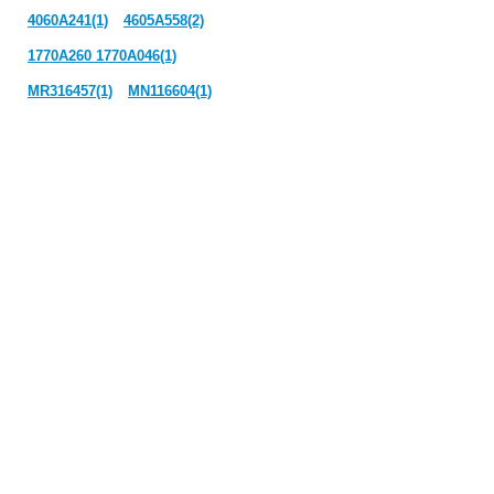
4060A241(1)
4605A558(2)
1770A260 1770A046(1)
MR316457(1)
MN116604(1)