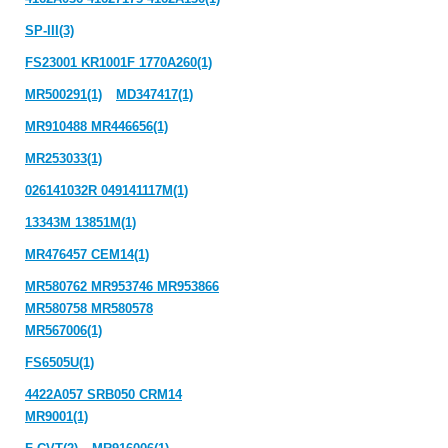
SP-III(3)
FS23001 KR1001F 1770A260(1)
MR500291(1)
MD347417(1)
MR910488 MR446656(1)
MR253033(1)
026141032R 049141117M(1)
13343M 13851M(1)
MR476457 CEM14(1)
MR580762 MR953746 MR953866
MR580758 MR580578
MR567006(1)
FS6505U(1)
4422A057 SRB050 CRM14
MR9001(1)