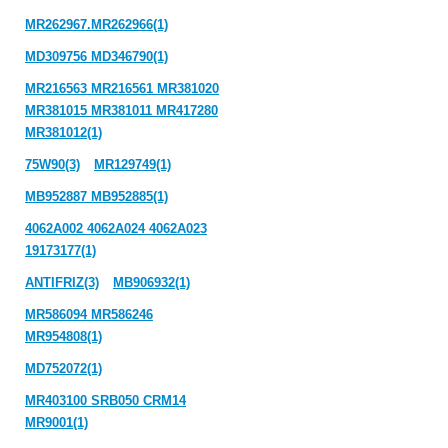
MR262967.MR262966(1)
MD309756 MD346790(1)
MR216563 MR216561 MR381020
MR381015 MR381011 MR417280
MR381012(1)
75W90(3)
MR129749(1)
MB952887 MB952885(1)
4062A002 4062A024 4062A023
19173177(1)
ANTIFRIZ(3)
MB906932(1)
MR586094 MR586246
MR954808(1)
MD752072(1)
MR403100 SRB050 CRM14
MR9001(1)