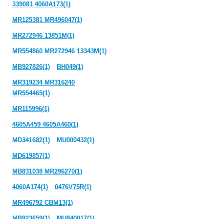
339081 4060A173(1)
MR125381 MR496047(1)
MR272946 13851M(1)
MR554860 MR272946 13343M(1)
MB927826(1)
BH049(1)
MR319234 MR316240
MR554465(1)
MR115996(1)
4605A459 4605A460(1)
MD341682(1)
MU000432(1)
MD619857(1)
MB831038 MR296270(1)
4060A174(1)
0476V75R(1)
MR496792 CBM13(1)
MB923659(1)
MU840017(1)