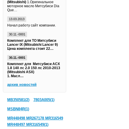
(Mitsubishi)
1.Оригинальное
моторное масло Митсубиси Dia
Que…
13.03.2013
Начал работу сайт компании.
30.11.-0001
Комплект для ТО Митсубиси
Lancer IX (Mitsubishi Lancer 9)
Цена комплекта стоит 22…
30.11.-0001
Комплект для Митсубиси АСХ
1.8 140 лс 2.0 150 лс 2010-2013
(Mitsubishi ASX)
1. Масл…
архив новостей
MB350581(2)
7803A005(1)
MSBN84R(1)
MR448498 MR267178 MR316549
MR448497 MR316549(1)