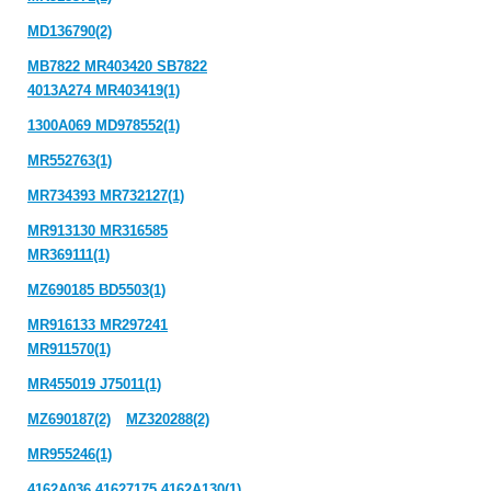
MD136790(2)
MB7822 MR403420 SB7822
4013A274 MR403419(1)
1300A069 MD978552(1)
MR552763(1)
MR734393 MR732127(1)
MR913130 MR316585
MR369111(1)
MZ690185 BD5503(1)
MR916133 MR297241
MR911570(1)
MR455019 J75011(1)
MZ690187(2)
MZ320288(2)
MR955246(1)
4162A036 41627175 4162A130(1)