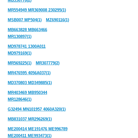
MB350770(2)
MR554949 MR369008 230295(1)
MSB007 MP504(1)
MZ690116(1)
MB663828 MB663466
MR130897(1)
MD978741 1300A011
MD979169(1)
MR569225(1)
MR307779(2)
MR476595 4056A037(1)
MD370803 MD349885(1)
MR403469 MB950344
MR128646(1)
G32494 MN101957 4060A320(1)
MB831037 MR296269(1)
ME200414 ME191476 ME996789
ME200411 ME993473(1)