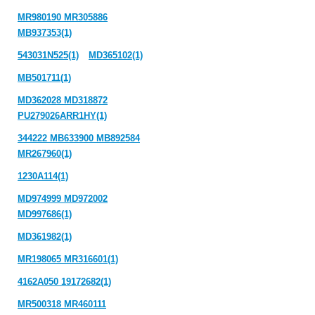
MR980190 MR305886
MB937353(1)
543031N525(1)
MD365102(1)
MB501711(1)
MD362028 MD318872
PU279026ARR1HY(1)
344222 MB633900 MB892584
MR267960(1)
1230A114(1)
MD974999 MD972002
MD997686(1)
MD361982(1)
MR198065 MR316601(1)
4162A050 19172682(1)
MR500318 MR460111