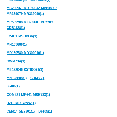
MB286961 MR192642 MB848902
MR339079 MR339099(1)
MR569588 MZ690001 BD5509
GDB1128(1)
J75011 MSBDGR(1)
MN155686(1)
MD180580 MD302010(1)
GWM79A(1)
ME192046 K5T80571(1)
MN128888(1)
CBM36(1)
66486(1)
GOM521 MP641 MSB733(1)
H216 MD978552(1)
CEM14 SE7301(1)
D6109(1)