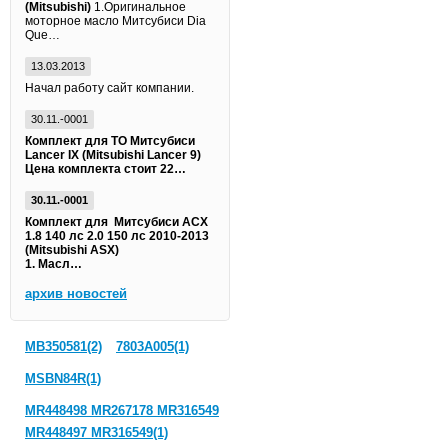
(Mitsubishi)
1.Оригинальное
моторное масло Митсубиси Dia
Que…
13.03.2013
Начал работу сайт компании.
30.11.-0001
Комплект для ТО Митсубиси
Lancer IX (Mitsubishi Lancer 9)
Цена комплекта стоит 22…
30.11.-0001
Комплект для Митсубиси АСХ
1.8 140 лс 2.0 150 лс 2010-2013
(Mitsubishi ASX)
1. Масл…
архив новостей
MB350581(2)
7803A005(1)
MSBN84R(1)
MR448498 MR267178 MR316549
MR448497 MR316549(1)