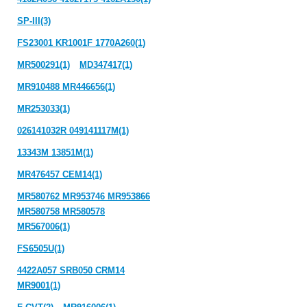
SP-III(3)
FS23001 KR1001F 1770A260(1)
MR500291(1)
MD347417(1)
MR910488 MR446656(1)
MR253033(1)
026141032R 049141117M(1)
13343M 13851M(1)
MR476457 CEM14(1)
MR580762 MR953746 MR953866
MR580758 MR580578
MR567006(1)
FS6505U(1)
4422A057 SRB050 CRM14
MR9001(1)