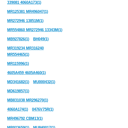
339081 4060A173(1)
MR125381 MR496047(1)
MR272946 13851M(1)
MR554860 MR272946 13343M(1)
MB927826(1)
BH049(1)
MR319234 MR316240
MR554465(1)
MR115996(1)
4605A459 4605A460(1)
MD341682(1)
MU000432(1)
MD619857(1)
MB831038 MR296270(1)
4060A174(1)
0476V75R(1)
MR496792 CBM13(1)
MB923659(1)
MU840017(1)