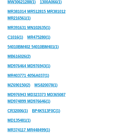
MW30621288(1)
1300A066(1)
MR381014 MR512815 MR381012
MR216561(1)
MR391631 MN102635(1)
C1016(1)
MR475280(1)
54010BM402 54010BM401(1)
MB616026(2)
MD976464 MD976943(1)
MR403771 4056A037(1)
MZ690150(2)
MS820078(1)
MD976943 MD323373 MD365087
MD974899 MD976646(1)
CR32006(1)
BP4K513F0C(1)
MD135481(1)
MR374117 MR448499(1)