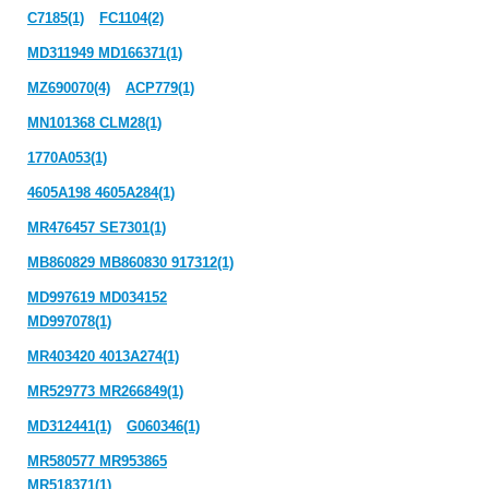
C7185(1)
FC1104(2)
MD311949 MD166371(1)
MZ690070(4)
ACP779(1)
MN101368 CLM28(1)
1770A053(1)
4605A198 4605A284(1)
MR476457 SE7301(1)
MB860829 MB860830 917312(1)
MD997619 MD034152
MD997078(1)
MR403420 4013A274(1)
MR529773 MR266849(1)
MD312441(1)
G060346(1)
MR580577 MR953865
MR518371(1)