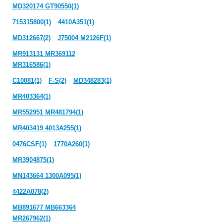
MD320174 GT90550(1)
715315800(1)
4410A351(1)
MD312667(2)
J75004 M2126F(1)
MR913131 MR369112
MR316586(1)
C10081(1)
F-S(2)
MD348283(1)
MR403364(1)
MR552951 MR481794(1)
MR403419 4013A255(1)
0476CSF(1)
1770A260(1)
MR3904875(1)
MN143664 1300A095(1)
4422A078(2)
MB891677 MB663364
MR267962(1)