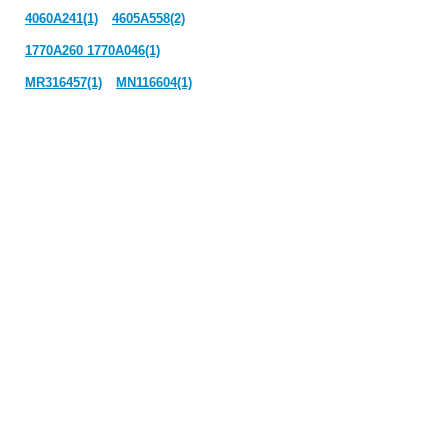
4060A241(1)
4605A558(2)
1770A260 1770A046(1)
MR316457(1)
MN116604(1)