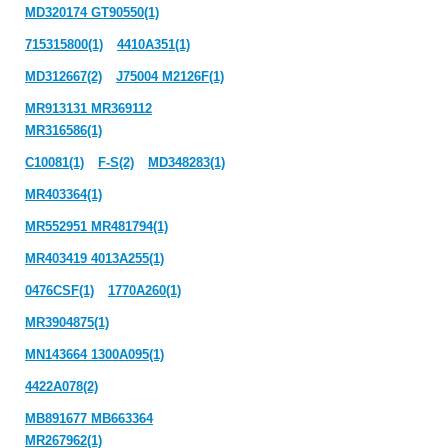
MD320174 GT90550(1)
715315800(1)
4410A351(1)
MD312667(2)
J75004 M2126F(1)
MR913131 MR369112
MR316586(1)
C10081(1)
F-S(2)
MD348283(1)
MR403364(1)
MR552951 MR481794(1)
MR403419 4013A255(1)
0476CSF(1)
1770A260(1)
MR3904875(1)
MN143664 1300A095(1)
4422A078(2)
MB891677 MB663364
MR267962(1)