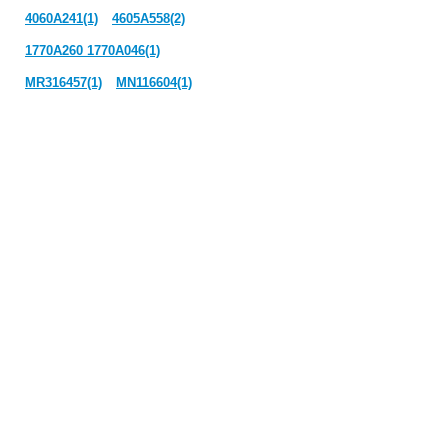
4060A241(1)
4605A558(2)
1770A260 1770A046(1)
MR316457(1)
MN116604(1)