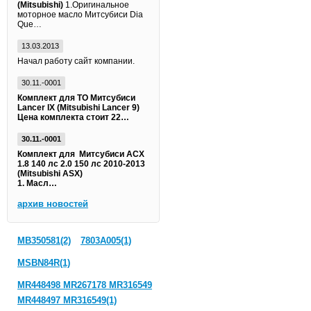
(Mitsubishi)
1.Оригинальное
моторное масло Митсубиси Dia
Que…
13.03.2013
Начал работу сайт компании.
30.11.-0001
Комплект для ТО Митсубиси
Lancer IX (Mitsubishi Lancer 9)
Цена комплекта стоит 22…
30.11.-0001
Комплект для Митсубиси АСХ
1.8 140 лс 2.0 150 лс 2010-2013
(Mitsubishi ASX)
1. Масл…
архив новостей
MB350581(2)
7803A005(1)
MSBN84R(1)
MR448498 MR267178 MR316549
MR448497 MR316549(1)