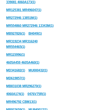
339081 4060A173(1)
MR125381 MR496047(1)
MR272946 13851M(1)
MR554860 MR272946 13343M(1)
MB927826(1)
BH049(1)
MR319234 MR316240
MR554465(1)
MR115996(1)
4605A459 4605A460(1)
MD341682(1)
MU000432(1)
MD619857(1)
MB831038 MR296270(1)
4060A174(1)
0476V75R(1)
MR496792 CBM13(1)
MB923659(1)
MU840017(1)