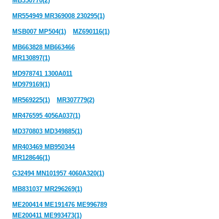
MB350770(2)
MR554949 MR369008 230295(1)
MSB007 MP504(1)
MZ690116(1)
MB663828 MB663466
MR130897(1)
MD978741 1300A011
MD979169(1)
MR569225(1)
MR307779(2)
MR476595 4056A037(1)
MD370803 MD349885(1)
MR403469 MB950344
MR128646(1)
G32494 MN101957 4060A320(1)
MB831037 MR296269(1)
ME200414 ME191476 ME996789
ME200411 ME993473(1)