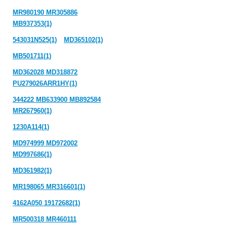
MR980190 MR305886
MB937353(1)
543031N525(1)
MD365102(1)
MB501711(1)
MD362028 MD318872
PU279026ARR1HY(1)
344222 MB633900 MB892584
MR267960(1)
1230A114(1)
MD974999 MD972002
MD997686(1)
MD361982(1)
MR198065 MR316601(1)
4162A050 19172682(1)
MR500318 MR460111