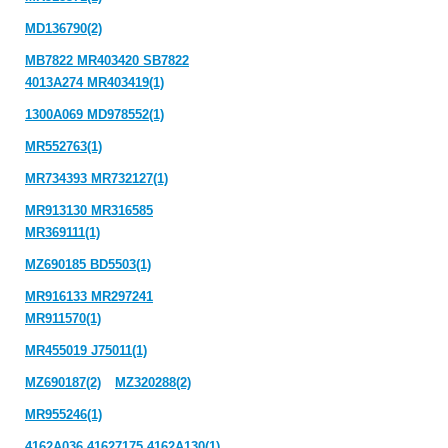
MD136790(2)
MB7822 MR403420 SB7822
4013A274 MR403419(1)
1300A069 MD978552(1)
MR552763(1)
MR734393 MR732127(1)
MR913130 MR316585
MR369111(1)
MZ690185 BD5503(1)
MR916133 MR297241
MR911570(1)
MR455019 J75011(1)
MZ690187(2)
MZ320288(2)
MR955246(1)
4162A036 41627175 4162A130(1)