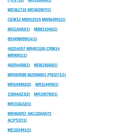
F-CVT(2)
MR916006(1)
MD361710 MD362907(1)
CEM12 MB912519 MB564991(1)
8651A002(1)
MB831042(1)
893498099GX(1)
4422A057 MR403100 CRM14
MR9001(1)
4605A458(1)
MD615660(1)
MR569588 MZ690001 PN3271(1)
MR244902(2)
MR114459(1)
1500A023(2)
MR100780(1)
MR316632(1)
MR460057 AKC200A072
ACP537(1)
ME202491(1)