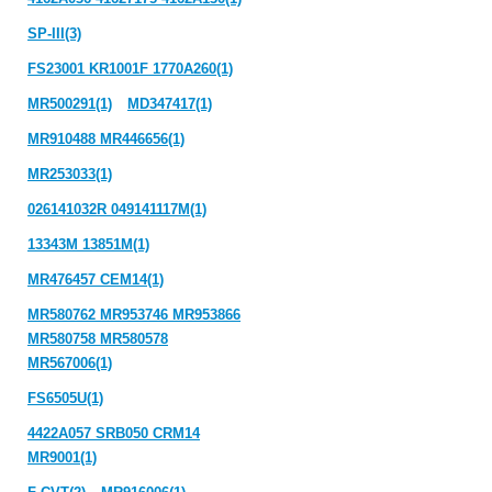
SP-III(3)
FS23001 KR1001F 1770A260(1)
MR500291(1)
MD347417(1)
MR910488 MR446656(1)
MR253033(1)
026141032R 049141117M(1)
13343M 13851M(1)
MR476457 CEM14(1)
MR580762 MR953746 MR953866
MR580758 MR580578
MR567006(1)
FS6505U(1)
4422A057 SRB050 CRM14
MR9001(1)