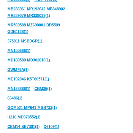
MB286961 MR192642 MB848902
MR339079 MR339099(1)
MR569588 MZ690001 BD5509
GDB1128(1)
J75011 MSBDGR(1)
MN155686(1)
MD180580 MD302010(1)
GWM79A(1)
ME192046 K5T80571(1)
MN128888(1)
CBM36(1)
66486(1)
GOM521 MP641 MSB733(1)
H216 MD978552(1)
CEM14 SE7301(1)
D6109(1)