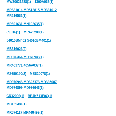
MW30621288(1)
1300A066(1)
MR381014 MR512815 MR381012
MR216561(1)
MR391631 MN102635(1)
C1016(1)
MR475280(1)
54010BM402 54010BM401(1)
MB616026(2)
MD976464 MD976943(1)
MR403771 4056A037(1)
MZ690150(2)
MS820078(1)
MD976943 MD323373 MD365087
MD974899 MD976646(1)
CR32006(1)
BP4K513F0C(1)
MD135481(1)
MR374117 MR448499(1)