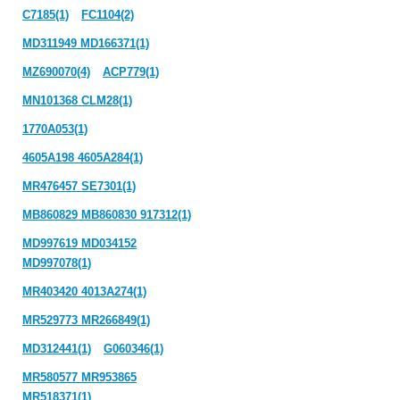
C7185(1)
FC1104(2)
MD311949 MD166371(1)
MZ690070(4)
ACP779(1)
MN101368 CLM28(1)
1770A053(1)
4605A198 4605A284(1)
MR476457 SE7301(1)
MB860829 MB860830 917312(1)
MD997619 MD034152
MD997078(1)
MR403420 4013A274(1)
MR529773 MR266849(1)
MD312441(1)
G060346(1)
MR580577 MR953865
MR518371(1)